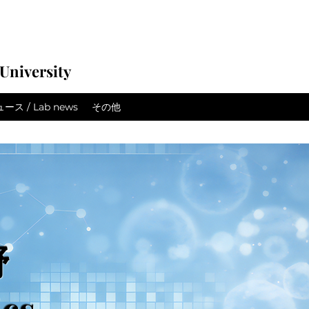
University
ス / Lab news
その他
野
ics