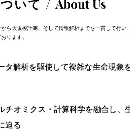
ついて /
About Us
ンから大規模計測、そして情報解析までを一貫して行い
ております。
ータ解析を駆使して複雑な生命現象
ルチオミクス・計算科学を融合し、
に迫る