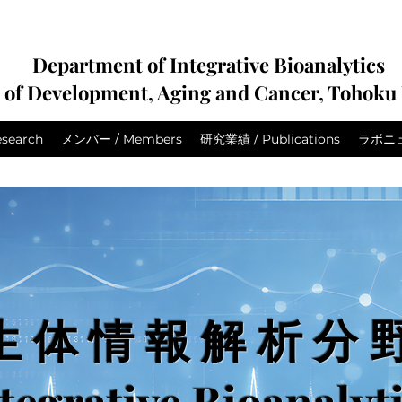
Department of Integrative Bioanalytics
e of Development, Aging and Cancer, Tohoku 
search
メンバー / Members
研究業績 / Publications
ラボニュー
生体情報解析分
tegrative Bioanalyt