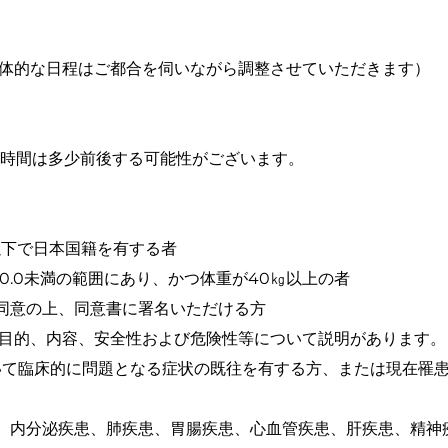
（具体的な日程はご都合を伺いながら調整させていただきます）
＊実験時間は多少前後する可能性がございます。
以下で⽇本国籍を有する者
、30.0未満の範囲にあり、かつ体重が40㎏以上の者
同意の上、同意書に署名いただける⽅
的、内容、安全性および危険性等について説明があります。
いて臨床的に問題となる症状の既往を有する⽅、または現在罹
内分泌疾患、肺疾患、胃腸疾患、⼼⾎管疾患、肝疾患、精神