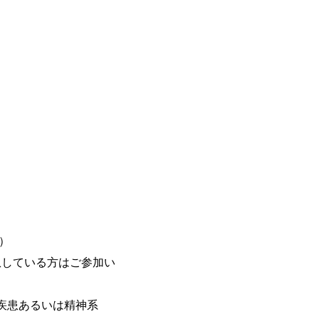
）
患している⽅はご参加い
疾患あるいは精神系