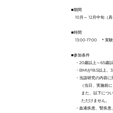
■期間
10月～ 12月中旬
■時間
13:00-17:00 
■参加条件
・20歳以上～65歳
・BMIが18.5以上
・当該研究の内容に
（当⽇、実施前に目
また、以下につ
ただけません。
・⾎液疾患、腎疾患、