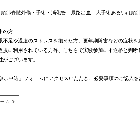
頭部脊髄外傷・⼿術・消化管、尿路出⾎、⼤⼿術あるいは頭
中の⽅
眠不⾜や過度のストレスを抱えた⽅、更年期障害などの症状を
過度に利⽤されている⽅等、こちらで実験参加に不適格と判断
がございます。
参加申込」フォームにアクセスいただき、必要事項のご記入を
ーム