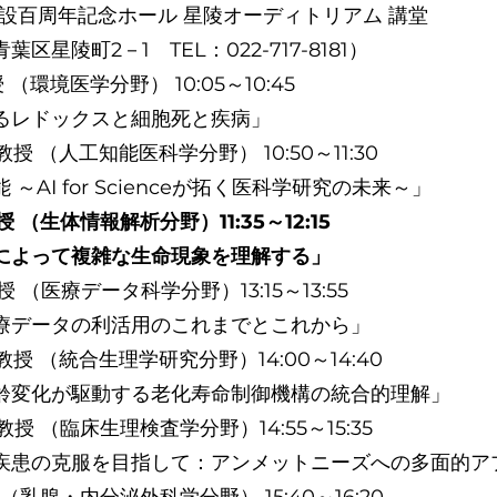
開設百周年記念ホール 星陵オーディトリアム 講堂
陵町2－1 TEL：022-717-8181）
（環境医学分野） 10:05～10:45
るレドックスと細胞死と疾病」
教授 （人工知能医科学分野） 10:50～11:30
～AI for Scienceが拓く医科学研究の未来～」
授 （生体情報解析分野）11:35～12:15
によって複雑な生命現象を理解する」
授 （医療データ科学分野）13:15～13:55
療データの利活用のこれまでとこれから」
教授 （統合生理学研究分野）14:00～14:40
齢変化が駆動する老化寿命制御機構の統合的理解」
教授 （臨床生理検査学分野）14:55～15:35
疾患の克服を目指して：アンメットニーズへの多面的ア