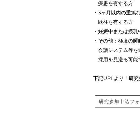
疾患を有する⽅
・3ヶ⽉以内の重篤な
既往
を有する⽅
・妊娠中または授乳
・その他：極度の睡
会議システム等を
採⽤を⾒送る可能性
下記URLより「研究
研究参加申込フォ