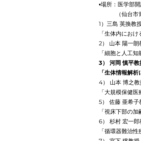
▪︎場所：医学部
（仙台市青葉区星
1）三島 英換教授 
「生体内におけ
2） 山本 陽一朗
「細胞と人工知能 
3） 河岡 慎平教
「生体情報解析
4） 山本 博之教
「大規模保健医
5） 佐藤 亜希子
「視床下部の加
6） 杉村 宏一郎
「循環器難治性