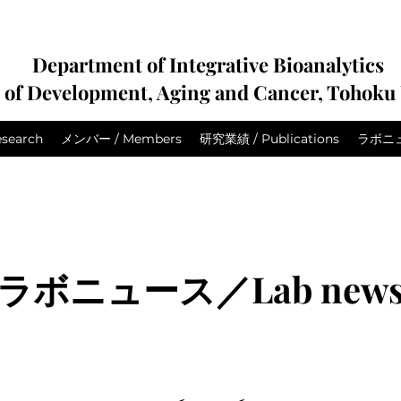
Department of Integrative Bioanalytics
e of Development, Aging and Cancer, Tohoku 
search
メンバー / Members
研究業績 / Publications
ラボニュー
​ラボニュース／Lab new