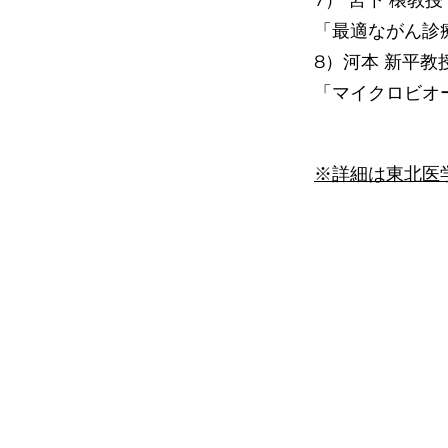
7） 宮下 穣教授
「最適ながん診
8）河本 新平教授
「マイクロビオ
※詳細は東北医