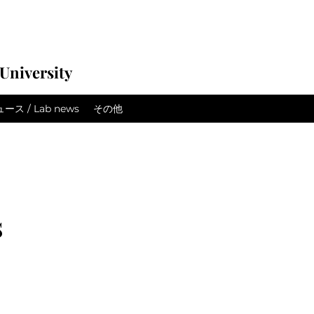
University
ス / Lab news
その他
s